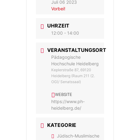
Juli 06 2023
Vorbei!
UHRZEIT
12:00 - 14:00
VERANSTALTUNGSORT
Pädagogische
Hochschule Heidelberg
Keplerstraße 87, 69120
Heidelberg (Raum 211 (2.
OG)/ Senatssaal)
WEBSITE
https://www.ph-
heidelberg.de/
KATEGORIE
Jüdisch-Muslimische