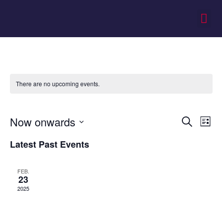
There are no upcoming events.
Event
Ev
Now onwards
Search
List
Select
Vi
Sear
date.
Latest Past Events
Na
and
FEB.
View
23
2025
Navig